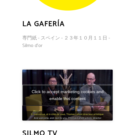
LA GAFERÍA
専門紙 - スペイン - ２３年１０月１１日 -
Silmo d'or
Click to accept marketing cookies and
enable this content
SILMO TV