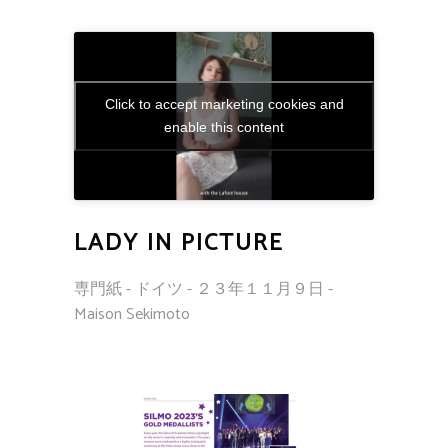
Click to accept marketing cookies and
enable this content
LADY IN PICTURE
専門紙 - ドイツ - ２３年１１月９日 -
Maison Sekimoto