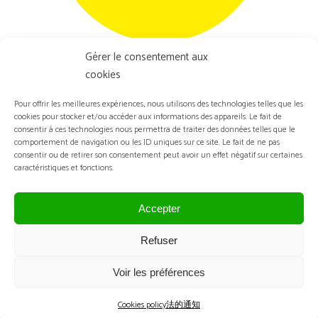
Gérer le consentement aux
VISIONYOPTICA
cookies
専門紙 - スペイン - ２３年１０月１１日 -
Pour offrir les meilleures expériences, nous utilisons des technologies telles que les
cookies pour stocker et/ou accéder aux informations des appareils. Le fait de
Silmo d'or
consentir à ces technologies nous permettra de traiter des données telles que le
comportement de navigation ou les ID uniques sur ce site. Le fait de ne pas
consentir ou de retirer son consentement peut avoir un effet négatif sur certaines
caractéristiques et fonctions.
Accepter
Refuser
Voir les préférences
Cookies policy
法的通知