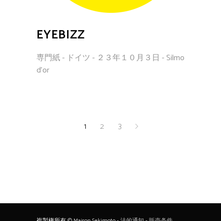
EYEBIZZ
専門紙 - ドイツ - ２３年１０月３日 - Silmo
d'or
1
2
3
複製権所有 © Maison Sekimoto -
法的通知
-
販売条件