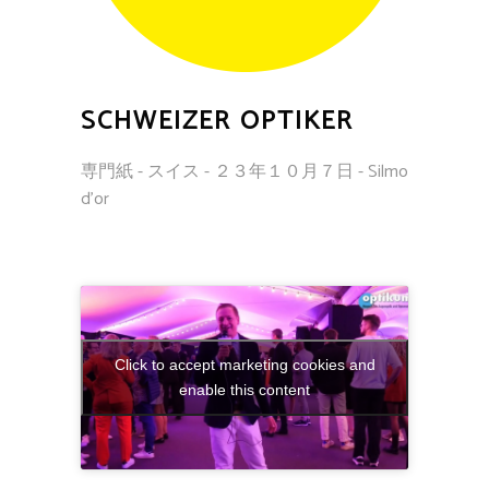
SCHWEIZER OPTIKER
専門紙 - スイス - ２３年１０月７日 - Silmo
d'or
Click to accept marketing cookies and
enable this content