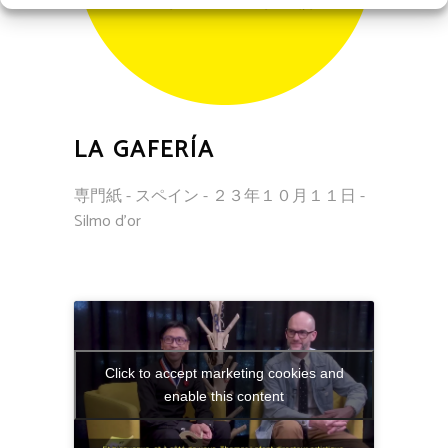
LA GAFERÍA
専門紙 - スペイン - ２３年１０月１１日 -
Silmo d'or
Click to accept marketing cookies and
enable this content