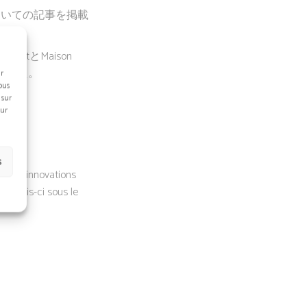
ョンについての記事を掲載
LafontとMaison
しました。
ur
ous
 sur
sur
s
et les innovations
tte fois-ci sous le