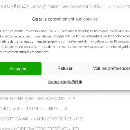
ilmo d’Or授賞式とLafontとMaison Sekimotoのコラボレーシ
Gérer le consentement aux cookies
o Paris Le Mondial de l’Optique 2023でのSilmo d’Or賞授賞式と、
ラボレーションで紹介されたOuvrageモデルについての記事を掲載
r offrir les meilleures expériences, nous utilisons des technologies telles que les cookies po
cker et/ou accéder aux informations des appareils. Le fait de consentir à ces technologies n
mettra de traiter des données telles que le comportement de navigation ou les ID uniques
site. Le fait de ne pas consentir ou de retirer son consentement peut avoir un effet négatif 
aines caractéristiques et fonctions.
des prix à Paris Les Lauréats du 30e Silmo d’Or.
Accepter
Refuser
Voir les préférence
 le Silmo d’Or a été décerné pour la 30e fois, célébrant la créativité 
ine de l’optique à Paris. La cérémonie de remise des prix a eu lieu ce
Cookies policy
法的通知
Gruss”. Voici les lauréats de 2023 dans différentes catégories :
 BARCELONA AVEC « BA-BAAAANG» (SP)
CHON with « FLYFREE » – NIKE (US)
LUXOTTICA with « VARILUX XR SERIES » (FR)
with « MORROW EPROGRESSIVES » (BE)