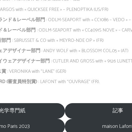
AARGOS with « QUICKSEE FREE » – PLENOPTIKA (US/FR)
ランド＆レーベル部門
: ODLM-SEAPORT with « CC1086 – VEDO » –
ド＆レーベル部門
: ODLM-SEAPORT with « CC4091S NOVE » – CARV
新部門
: SBRUSSET & CO with « MEYRO-NDE OP » (FR)
ェアデザイナー部門
: ANDY WOLF with « BLOSSOM COL.05 » (AT)
イウェアデザイナー部門
: CUTLER AND GROSS with « 9126 LUNETT
ス賞
: VERONIKA with “LANE” (GER)
ARD
(審査員特別賞)
: LAFONT with “OUVRAGE” (FR).
光学専門紙
記事
lmo Paris 2023
maison Lafon