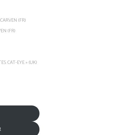
 CARVEN (FR)
EN (FR)
ES CAT-EYE » (UK)
t