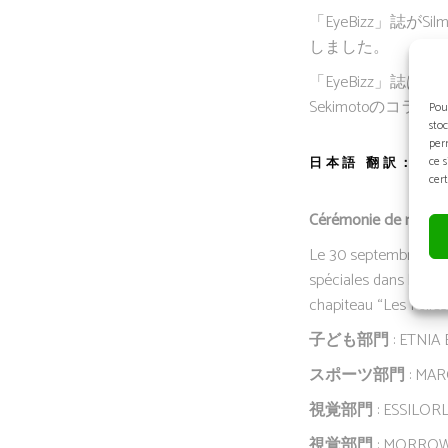
「EyeBizz」誌がS
しました。
「EyeBizz」誌は、Silm
Sekimotoのコ
Pou
sto
per
ce 
日本語 翻訳：
cert
Cérémonie de remise 
Le 30 septembre 2023,
spéciales dans le doma
chapiteau “Les Folies 
子ども部門
: ETNIA
スポーツ部門
: MAR
視覚部門
: ESSILOR
視覚部門
: MORROW 