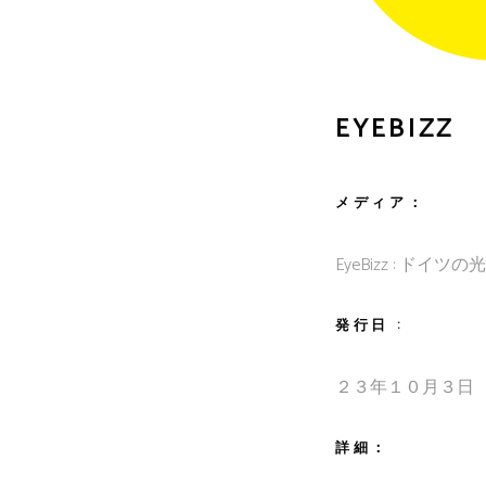
EYEBIZZ
メディア：
EyeBizz : ドイツ
発行日 :
２３年１０月３日
詳細：