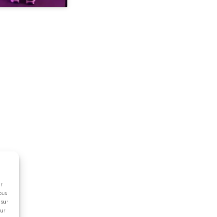
ur
ous
 sur
sur