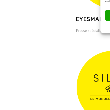
cert
EYESMART
Presse spécialisée - 