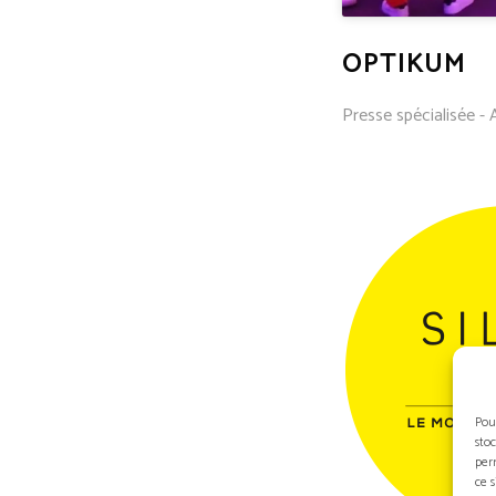
OPTIKUM
Presse spécialisée - 
Pou
sto
per
ce 