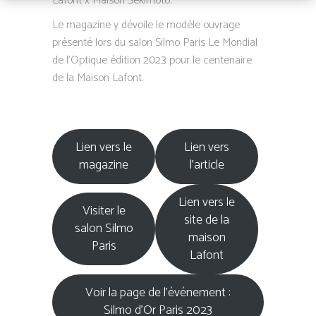
Lafont x Maison Sekimoto.
Le magazine y dévoile le modèle ouvrage
présenté lors du salon Silmo Paris Le Mondial
de l’Optique édition 2023 pour le centenaire
de la Maison Lafont.
Lien vers le
Lien vers
magazine
l’article
Lien vers le
Visiter le
site de la
salon Silmo
maison
Paris
Lafont
Voir la page de l’événement :
Silmo d’Or Paris 2023