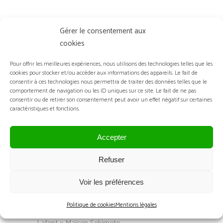
Fréquence Optique a publié une page de
Gérer le consentement aux
tendances comportant la collaboration Lafont
cookies
x Maison Sekimoto.
Pour offrir les meilleures expériences, nous utilisons des technologies telles que les
Le magazine présente le modèle ouvrage
cookies pour stocker et/ou accéder aux informations des appareils. Le fait de
développé à l’occasion du centenaire du
consentir à ces technologies nous permettra de traiter des données telles que le
comportement de navigation ou les ID uniques sur ce site. Le fait de ne pas
célèbre maison de lunetterie parisienne.
consentir ou de retirer son consentement peut avoir un effet négatif sur certaines
caractéristiques et fonctions.
DESCRIPTION DE L’ARTICLE
Accepter
« SILMO D’OR 2023 : LE
Refuser
PALMARÈS COMPLET » :
Voir les préférences
La revue L’opticien lunetier a publié un article
Politique de cookies
Mentions légales
sur la remise des Silmo d’or et la collaboration