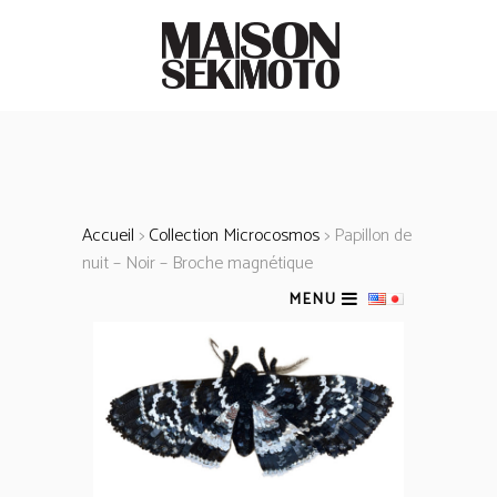
Accueil
>
Collection Microcosmos
> Papillon de
nuit – Noir – Broche magnétique
MENU