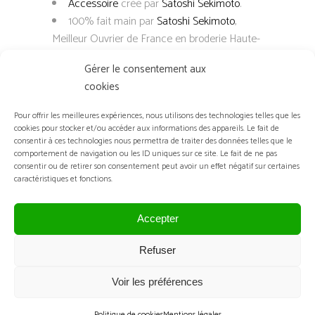
Accessoire
créé par
Satoshi Sekimoto
.
100% fait main par
Satoshi Sekimoto
,
Meilleur Ouvrier de France en broderie Haute-
Couture.
Gérer le consentement aux
Techniques : broderie Luneville.
cookies
Composition :
Couleurs de paillettes : noir, blanc et
Pour offrir les meilleures expériences, nous utilisons des technologies telles que les
argent
cookies pour stocker et/ou accéder aux informations des appareils. Le fait de
consentir à ces technologies nous permettra de traiter des données telles que le
Couleurs de cuvettes : noir, blanc et
comportement de navigation ou les ID uniques sur ce site. Le fait de ne pas
argent
consentir ou de retirer son consentement peut avoir un effet négatif sur certaines
Couleurs de paillettes fantaisies : noir et
caractéristiques et fonctions.
blanc
Couleurs de perles de rocaille : noir et
Accepter
cristal
Couleurs de perles : noir
Refuser
Couleurs de plumes : noir
Tissus : organza de soie noir
Voir les préférences
Feutre noir
Politique de cookies
Mentions légales