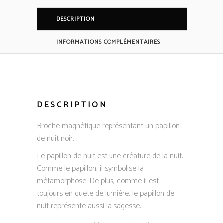
DESCRIPTION
INFORMATIONS COMPLÉMENTAIRES
DESCRIPTION
Broche magnétique représentant un papillon
de nuit noir.
Le papillon de nuit est une créature de la nuit.
Comme le papillon, il symbolise la
métamorphose. De plus, comme il est
toujours en quète de lumière, le papillon de
nuit représente aussi la sagesse.