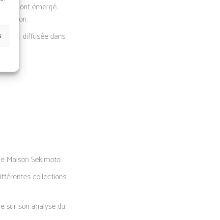
riques ont émergé.
boration.
mission, diffusée dans
s
que Maison Sekimoto.
ifférentes collections
ue sur son analyse du