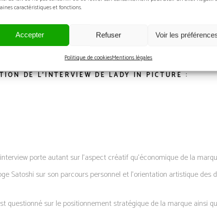
n s’immergeant dans ces œuvres d’art… de petites œuvres d’art numé
aines caractéristiques et fonctions.
art numériques sont aussi des publicités pour ses partenaires de colla
 propre série de podcasts « l’Artiste du jour » et en 2023 sa propre é
Accepter
Refuser
Voir les préférence
Tube et NRWision.
Politique de cookies
Mentions légales
TION DE L’INTERVIEW DE LADY IN PICTURE :
l’interview porte autant sur l’aspect créatif qu’économique de la mar
oge Satoshi sur son parcours personnel et l’orientation artistique des d
 est questionné sur le positionnement stratégique de la marque ainsi q