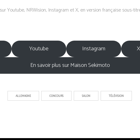
 sur Youtube, NRWision, Instagram et X, en version française sous-titr
Youtube
Instagram
X
En savoir plus sur Maison Sekimoto
ALLEMAGNE
CONCOURS
SALON
TÉLÉVISION