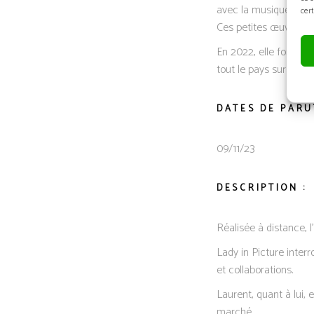
avec la musique et e
cert
Ces petites œuvres d’
En 2022, elle fonde sa
tout le pays sur You
DATES DE PARU
09/11/23
DESCRIPTION :
Réalisée à distance, 
Lady in Picture interr
et collaborations.
Laurent, quant à lui,
marché.