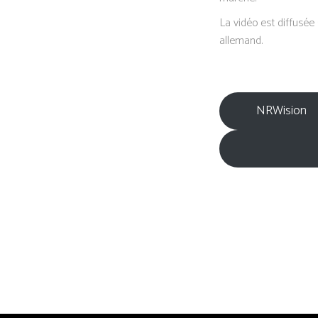
La vidéo est diffusée
allemand.
NRWision