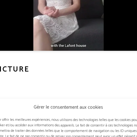
PICTURE
Gérer le consentement aux cookies
ady in picture » est une passionnée de Rhénanie du Nord-Westphalie (Al
s, modératrice de podcasts, spécialiste de l’événementiel et de l’incen
r offrir les meilleures expériences, nous utilisons des technologies telles que les cookies po
ent les artistes depuis la pandémie de Corona.
cker et/ou accéder aux informations des appareils. Le fait de consentir à ces technologies n
mettra de traiter des données telles que le comportement de navigation ou les ID uniques
euses collaborations artistiques avec des artistes du monde entier… e
site. Le fait de ne pas consentir ou de retirer son consentement peut avoir un effet négatif 