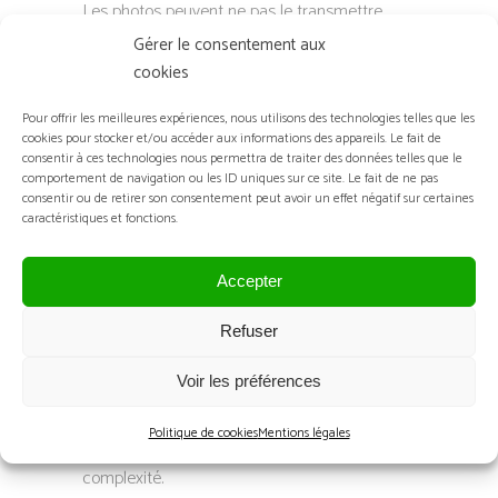
Les photos peuvent ne pas le transmettre
pleinement, mais l’œuvre avait une force
Gérer le consentement aux
incroyable, avec la lourdeur des perles et des
cookies
paillettes palpable rien qu’en la regardant.
Pour offrir les meilleures expériences, nous utilisons des technologies telles que les
La broderie à l’aiguille de ruban, réalisée en
cookies pour stocker et/ou accéder aux informations des appareils. Le fait de
cousant par l’arrière pour rendre l’autre côté
consentir à ces technologies nous permettra de traiter des données telles que le
comportement de navigation ou les ID uniques sur ce site. Le fait de ne pas
visible à travers un tissu translucide, est déjà
consentir ou de retirer son consentement peut avoir un effet négatif sur certaines
difficile. Le faire sur du satin ajoute une autre
caractéristiques et fonctions.
couche de complexité. La nature méticuleuse
et tactile de cet artisanat a mis en valeur les
Accepter
compétences extraordinaires de
Satoshi
.
Refuser
Les paillettes noires, avec leurs tailles et
expressions variées, semblaient flotter
Voir les préférences
doucement.
Satoshi
a expliqué qu’elles étaient
cousues après avoir été appliquées sur un
Politique de cookies
Mentions légales
autre tissu, ajoutant une autre couche de
complexité.