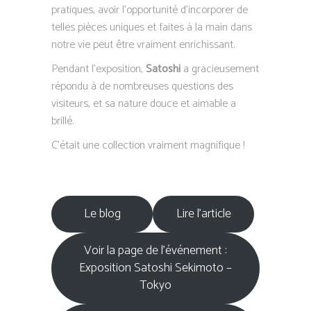
pratiques, avoir l’opportunité d’incorporer de
telles pièces uniques et faites à la main dans
notre vie peut être vraiment enrichissant.
Pendant l’exposition,
Satoshi
a gracieusement
répondu à de nombreuses questions des
visiteurs, et sa nature douce et aimable a
brillé.
C’était une collection vraiment magnifique !
Le blog
Lire l’article
Voir la page de l’événement :
Exposition Satoshi Sekimoto –
Tokyo