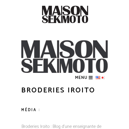
MENU
BRODERIES IROITO
MÉDIA :
Broderies Iroito : Blog d’une enseignante de