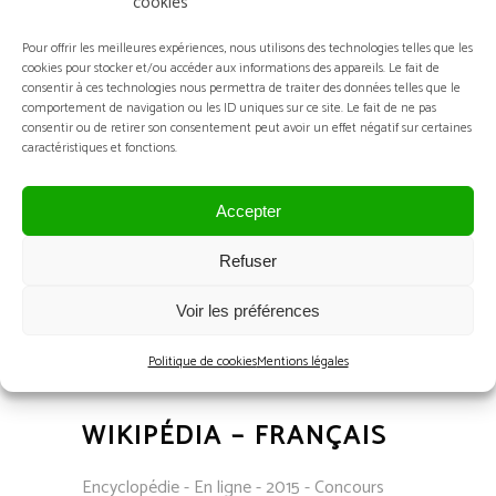
cookies
JOURNAUX DU
Pour offrir les meilleures expériences, nous utilisons des technologies telles que les
cookies pour stocker et/ou accéder aux informations des appareils. Le fait de
CONCOURS MOF
consentir à ces technologies nous permettra de traiter des données telles que le
comportement de navigation ou les ID uniques sur ce site. Le fait de ne pas
consentir ou de retirer son consentement peut avoir un effet négatif sur certaines
Journaux - France - 2 articles - 2015 -
caractéristiques et fonctions.
Concours MOF
Accepter
Refuser
Voir les préférences
Politique de cookies
Mentions légales
WIKIPÉDIA – FRANÇAIS
Encyclopédie - En ligne - 2015 - Concours