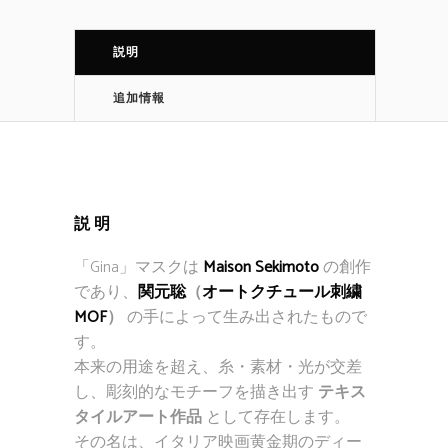
説明
追加情報
説明
「Gina」マスクは
Maison Sekimoto
の創作
であり、
関元聡
（
オートクチュール刺繍
MOF
）
の手によって生み出されたもので
す。
本来の用途を超え、糸・素材・光が交差
し、彫刻的なモチーフを描き出す
テキス
タイルアート作品
として存在します。
その名は、イタリア映画黄金期のディー