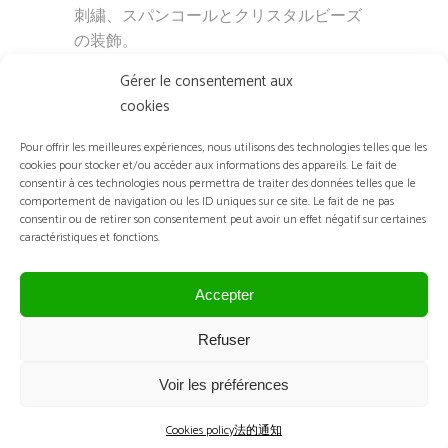
刺繍、スパンコールとクリスタルビーズ
の装飾。
Gérer le consentement aux
cookies
Pour offrir les meilleures expériences, nous utilisons des technologies telles que les
cookies pour stocker et/ou accéder aux informations des appareils. Le fait de
consentir à ces technologies nous permettra de traiter des données telles que le
comportement de navigation ou les ID uniques sur ce site. Le fait de ne pas
consentir ou de retirer son consentement peut avoir un effet négatif sur certaines
caractéristiques et fonctions.
こちらもおすすめ…
Accepter
Refuser
Voir les préférences
Cookies policy
法的通知