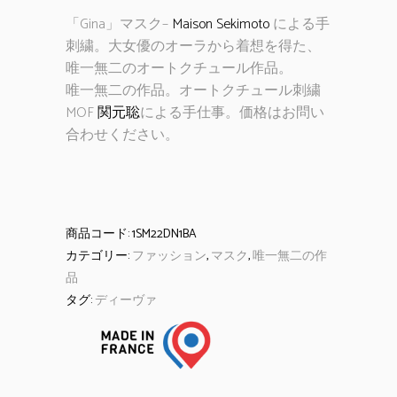
「Gina」マスク–
Maison Sekimoto
による手
刺繍。大女優のオーラから着想を得た、
唯一無二のオートクチュール作品。
唯一無二の作品。オートクチュール刺繍
MOF
関元聡
による手仕事。価格はお問い
合わせください。
商品コード:
1SM22DN1BA
カテゴリー:
ファッション
,
マスク
,
唯一無二の作
品
タグ:
ディーヴァ