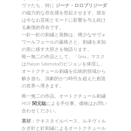
ヴァたち、特に
ジーナ・ロロブリジーダ
の磁力的な存在感を想起させます。彼女
は今なお芸術とモードに影響を与え続け
る象徴的存在です。
一針一針の刺繍と装飾は、稀少なサヴォ
ワールフェールの厳格さと、刺繍を未知
の形に移す大胆さを物語ります。
唯一無二の作品として、「Gina」マスク
はMaison Sekimotoのビジョンを体現し、
オートクチュール刺繍を伝統的領域から
解き放ち、演劇的かつ時代を超えた創造
の世界へ導きます。
唯一無二の作品。オートクチュール刺繍
MOF
関元聡
による手仕事。価格はお問い
合わせください。
素材
：テキスタイルベース、ルネヴィル
かぎ針と針刺繍によるオートクチュール