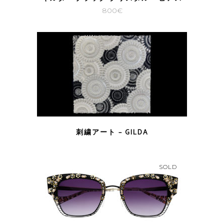
800
€
刺繍アート – GILDA
SOLD