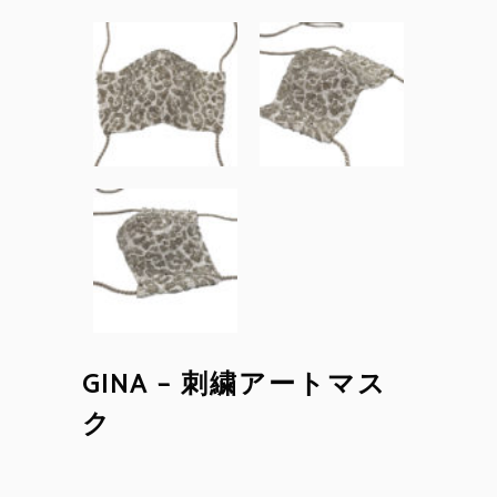
GINA – 刺繍アートマス
ク