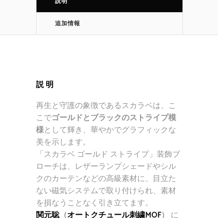
説明
追加情報
説明
再生と守護の象徴であるスカラベは、こ
こで
ゴールドとブラックのストライプ模
様
として輝き、華やかでグラフィックな
美を示します。
「スカラベ ゴールド ストライプ」装飾ブ
ローチは、レザーランプシェードやシル
クのカーテンなどの高級素材に、目立た
ない磁気システムで取り付けられ、素材
を損なうことなく引き立てます。
関元聡
（
オートクチュール刺繍MOF
）
に