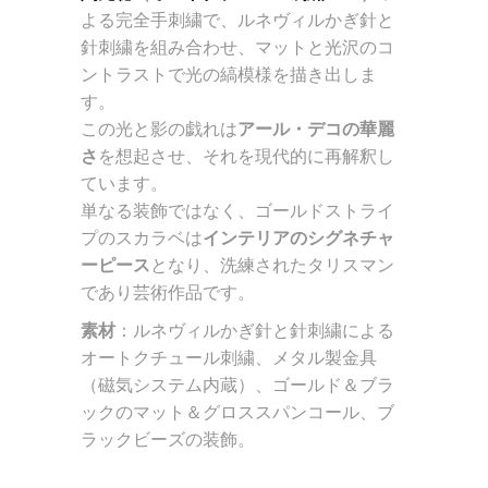
よる完全手刺繍で、ルネヴィルかぎ針と
針刺繍を組み合わせ、マットと光沢のコ
ントラストで光の縞模様を描き出しま
す。
この光と影の戯れは
アール・デコの華麗
さ
を想起させ、それを現代的に再解釈し
ています。
単なる装飾ではなく、ゴールドストライ
プのスカラベは
インテリアのシグネチャ
ーピース
となり、洗練されたタリスマン
であり芸術作品です。
素材
：ルネヴィルかぎ針と針刺繍による
オートクチュール刺繍、メタル製金具
（磁気システム内蔵）、ゴールド＆ブラ
ックのマット＆グロススパンコール、ブ
ラックビーズの装飾。