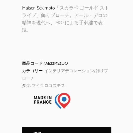
Maison Sekimoto
「スカラベ ゴールド スト
ライプ」飾りブローチ。アール・デコの
精神を現代へ、MOFによる手刺繍で表
現。
商品コード:
1AB22MS2OO
カテゴリー:
インテリアデコレーション
,
飾りブ
ローチ
タグ:
マイクロコスモス