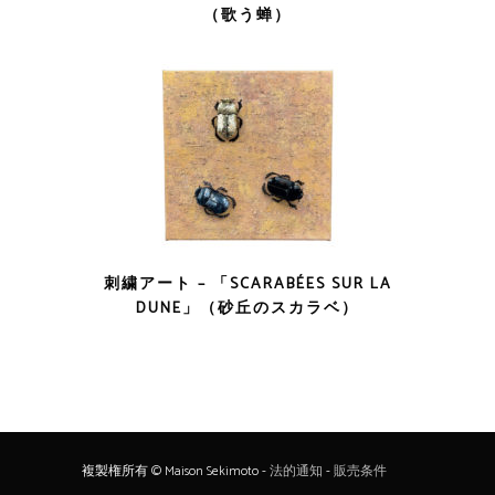
（歌う蝉）
刺繍アート – 「SCARABÉES SUR LA
DUNE」（砂丘のスカラベ）
複製権所有 © Maison Sekimoto -
法的通知
-
販売条件