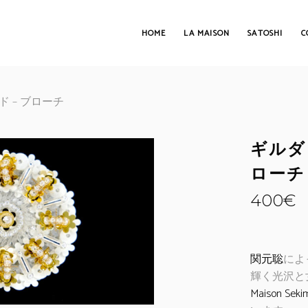
HOME
LA MAISON
SATOSHI
C
ド – ブローチ
ギルダ 
ローチ
400
€
関元聡
によ
輝く光沢と
Maison Seki