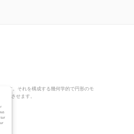
います。それを構成する幾何学的で円形のモ
い起こさせます。
ur
ous
刺繍
 sur
sur