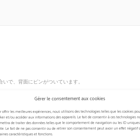
合いで、背面にピンがついています。
いデザインです。これは同名の白黒映画にインスパイアされて
Gérer le consentement aux cookies
比は1940年代と1950年代の白黒のハリウッド映画の魅力を思
r offrir les meilleures expériences, nous utilisons des technologies telles que les cookies po
cker et/ou accéder aux informations des appareils. Le fait de consentir à ces technologies n
ートクチュール刺繍部門）によるハンドメード オートクチュール
mettra de traiter des données telles que le comportement de navigation ou les ID uniques
site. Le fait de ne pas consentir ou de retirer son consentement peut avoir un effet négatif 
aines caractéristiques et fonctions.