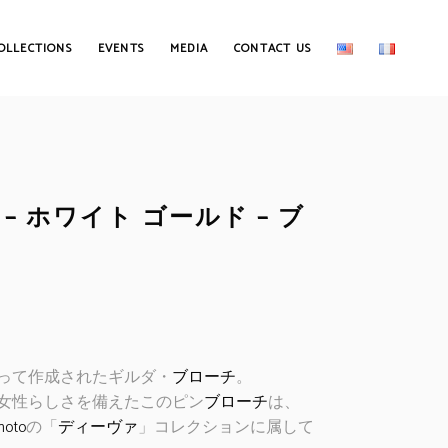
OLLECTIONS
EVENTS
MEDIA
CONTACT US
– ホワイト ゴールド – ブ
って作成されたギルダ・
ブローチ
。
女性らしさを備えたこのピン
ブローチ
は、
moto
の「
ディーヴァ
」コレクションに属して