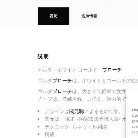
説明
追加情報
説明
ギルダ – ホワイト ゴールド –
ブローチ
ギルダ
ブローチ
は、ホワイトとゴールドの色
ギルダ
ブローチ
は、大きくて軽量で女性らし
チーフは、洗練され、力強く、魅力的です。対
Pou
デザインは
関元聡
によるものです。
sto
関元聡 MOF（国家最優秀職人章/ オ
per
テクニック : ルネヴィル刺繍
ce 
cert
構成 :