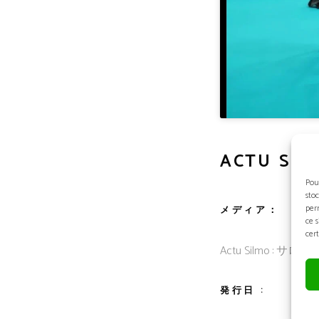
ACTU SIL
Pou
sto
per
メディア：
ce 
cert
Actu Silmo 
発行日 :