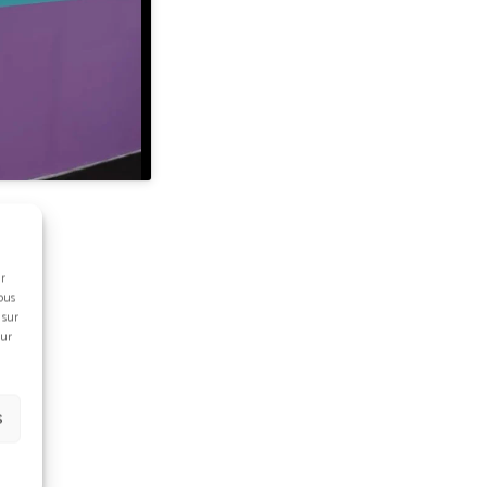
ur
ous
 sur
sur
s