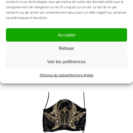
VOUS AIMEREZ PEUT-ÊTRE AUSSI…
consentir à ces technologies nous permettra de traiter des données telles que le
comportement de navigation ou les ID uniques sur ce site. Le fait de ne pas
consentir ou de retirer son consentement peut avoir un effet négatif sur certaines
caractéristiques et fonctions.
Accepter
Refuser
Voir les préférences
SCARABÉE VERT EMERAUDE – BROCHE
Politique de cookies
Mentions légales
D’ORNEMENT