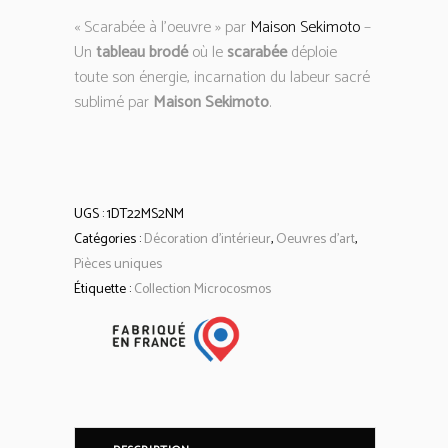
« Scarabée à l’oeuvre » par
Maison Sekimoto
–
Un
tableau brodé
où le
scarabée
déploie
toute son énergie, incarnation du labeur sacré
sublimé par
Maison Sekimoto
.
UGS :
1DT22MS2NM
Catégories :
Décoration d'intérieur
,
Oeuvres d'art
,
Pièces uniques
Étiquette :
Collection Microcosmos