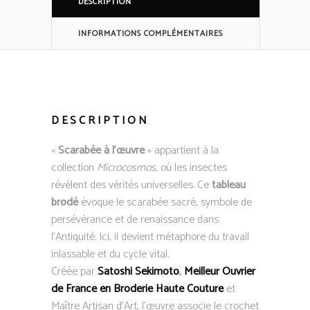
DESCRIPTION
INFORMATIONS COMPLÉMENTAIRES
DESCRIPTION
«
Scarabée à l’œuvre
» appartient à la
collection
Microcosmos
, où les insectes
révèlent des vérités universelles. Ce
tableau
brodé
évoque le scarabée sacré, symbole de
persévérance et de renaissance dans
l’Antiquité. Ici, il devient métaphore du travail
inlassable et du cycle vital.
Créée par
Satoshi Sekimoto
,
Meilleur Ouvrier
de France en Broderie Haute Couture
et
Maître Artisan d’Art, l’œuvre associe le crochet