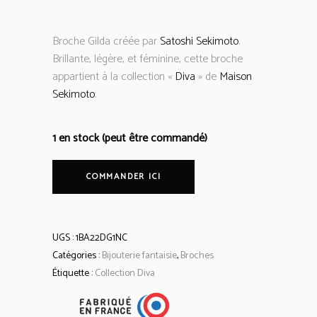
Broche Gilda créée par
Satoshi Sekimoto
.
Brillante, légère, et féminine, cette broche
appartient à la collection «
Diva
» de
Maison
Sekimoto
.
1 en stock (peut être commandé)
COMMANDER ICI
UGS :
1BA22DG1NC
Catégories :
Bijouterie fantaisie
,
Broches
Étiquette :
Collection Diva