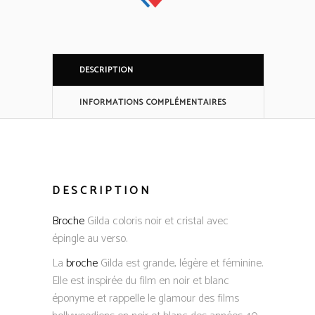
DESCRIPTION
INFORMATIONS COMPLÉMENTAIRES
DESCRIPTION
Broche
Gilda coloris noir et cristal avec
épingle au verso.
La
broche
Gilda est grande, légère et féminine.
Elle est inspirée du film en noir et blanc
éponyme et rappelle le glamour des films