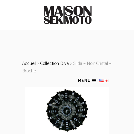
Accueil
>
Collection Diva
> Gilda – Noir Cristal –
Broche
MENU