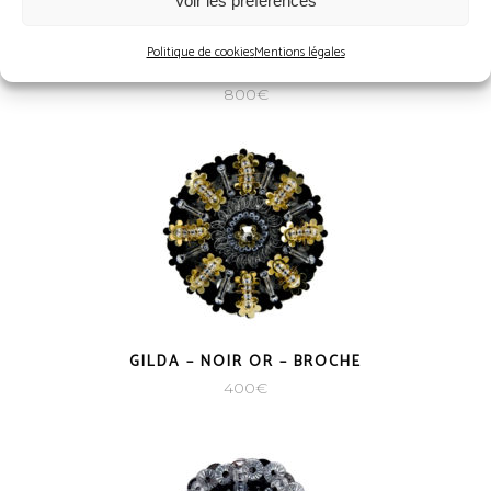
Voir les préférences
GILDA – NOIR CRISTAL – BOUCLES
Politique de cookies
Mentions légales
D’OREILLES
800
€
GILDA – NOIR OR – BROCHE
400
€