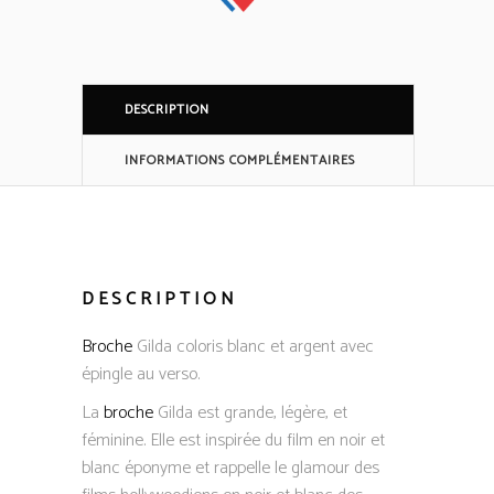
DESCRIPTION
INFORMATIONS COMPLÉMENTAIRES
DESCRIPTION
Broche
Gilda coloris blanc et argent avec
épingle au verso.
La
broche
Gilda est grande, légère, et
féminine. Elle est inspirée du film en noir et
blanc éponyme et rappelle le glamour des