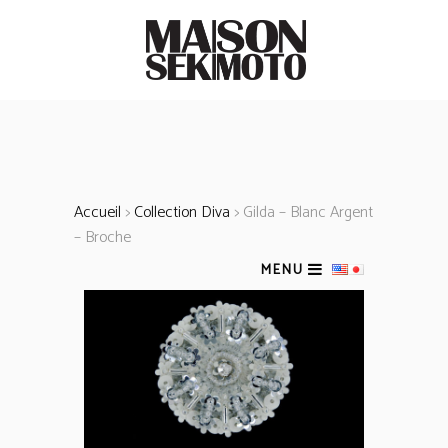
Accueil
>
Collection Diva
> Gilda – Blanc Argent
– Broche
MENU