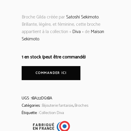
Broche Gilda créée par
Satoshi Sekimoto
.
Brillante, légère, et féminine, cette broche
appartient à la collection «
Diva
» de
Maison
Sekimoto
.
1 en stock (peut être commandé)
COMMANDER ICI
UGS :
1BA22DG1BA
Catégories :
Bijouterie fantaisie
,
Broches
Étiquette :
Collection Diva