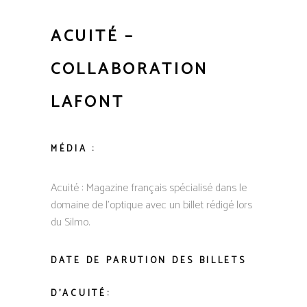
ACUITÉ –
COLLABORATION
LAFONT
MÉDIA :
Acuité : Magazine français
spécialisé dans le
domaine de l’optique avec un billet rédigé lors
du Silmo.
DATE DE PARUTION DES BILLETS
D’ACUITÉ: