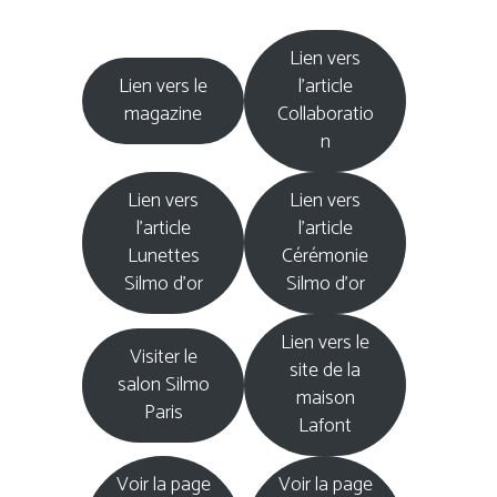
Lien vers
Lien vers le
l’article
magazine
Collaboratio
n
Lien vers
Lien vers
l’article
l’article
Lunettes
Cérémonie
Silmo d’or
Silmo d’or
Lien vers le
Visiter le
site de la
salon Silmo
maison
Paris
Lafont
Voir la page
Voir la page