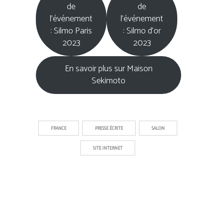
de
de
l’événement
l’événement
: Silmo Paris
: Silmo d’or
2023
2023
En savoir plus sur Maison
Sekimoto
FRANCE
PRESSE ÉCRITE
SALON
SITE INTERNET