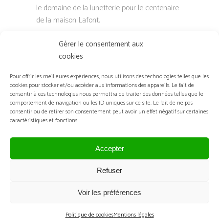
le domaine de la lunetterie pour le centenaire
de la maison Lafont.
Lafont x Pierre Frey : La maison Pierre Frey
Gérer le consentement aux
représente la tradition française avec son titre
cookies
d’Entreprise du Patrimoine Vivant (EPV) dans
le domaine du textile d’ameublement.
Pour offrir les meilleures expériences, nous utilisons des technologies telles que les
cookies pour stocker et/ou accéder aux informations des appareils. Le fait de
Lafont x Sekimoto : Satoshi Sekimoto (Maison
consentir à ces technologies nous permettra de traiter des données telles que le
Sekimoto), Meilleur Ouvrier de France (MOF)
comportement de navigation ou les ID uniques sur ce site. Le fait de ne pas
consentir ou de retirer son consentement peut avoir un effet négatif sur certaines
en Broderie Haute Couture et Maître artisan
caractéristiques et fonctions.
en métier d’art, présente l’innovation et
l’exception.
Accepter
DESCRIPTION DE L’ARTICLE
Refuser
« SILMO D’OR 2023 : DÉCOUVREZ
Voir les préférences
LES LAURÉATS DE CHACUNE DES
Politique de cookies
Mentions légales