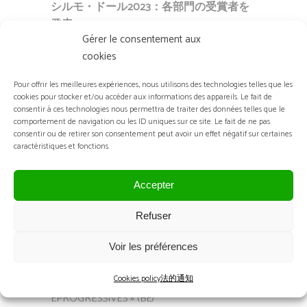
シルモ・ドール2023：各部門の受賞者を
発表。
Gérer le consentement aux
今年はニコラ・ファフィオットが審査委
cookies
員長を務めたシルモ・ドールの30回目の
記念すべきエディションは、42人の候補
Pour offrir les meilleures expériences, nous utilisons des technologies telles que les
cookies pour stocker et/ou accéder aux informations des appareils. Le fait de
者の中から受賞者を発表しました。各部
consentir à ces technologies nous permettra de traiter des données telles que le
門の受賞者の完全なリストをご覧くださ
comportement de navigation ou les ID uniques sur ce site. Le fait de ne pas
い。
consentir ou de retirer son consentement peut avoir un effet négatif sur certaines
caractéristiques et fonctions.
子ども部門
: ETNIA BARCELONA AVEC « BA-
BAAAANG» (SP)
Accepter
スポーツ部門
: MARCHON with « FLYFREE »
– NIKE (US)
Refuser
視覚部門
: ESSILORLUXOTTICA with «
Voir les préférences
VARILUX XR SERIES » (FR)
Cookies policy
法的通知
視覚部門
: MORROW with « MORROW
EPROGRESSIVES » (BE)